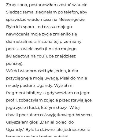
Zmęczona, postanowiłam zostać w aucie.
Siedząc sama, sięgnęłam po telefon, aby
sprawdzić wiadomości na Messengerze.
Było ich sporo – od czasu mojego
nawrócenia moje życie zmieniło się
diametralnie, a historia tej przemiany
porusza wiele osób (link do mojego
świadectwa na YouTube znajdziesz
poniżej).
Wśród wiadomości była jedna, która
przyciągnęła moją uwagę. Pisał do mnie
młody pastor z Ugandy. Wysłał mi
fragment biblijny, a gdy weszłam na jego
profil, zobaczyłam zdjęcia przedstawiające
jego życie i ludzi, którym służył. W tej
chwili poczułam coś wyjątkowego. W sercu
usłyszałam głos: „Daniel poleci do
Ugandy.” Było to dziwne, ale jednocześnie
bardzo wyraźne i pełne radości.