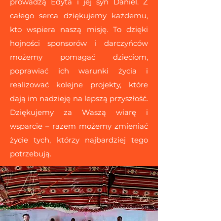
prowadzą Edyta i jej syn Daniel. Z
całego serca dziękujemy każdemu,
kto wspiera naszą misję. To dzięki
hojności sponsorów i darczyńców
możemy pomagać dzieciom,
poprawiać ich warunki życia i
realizować kolejne projekty, które
dają im nadzieję na lepszą przyszłość.
Dziękujemy za Waszą wiarę i
wsparcie – razem możemy zmieniać
życie tych, którzy najbardziej tego
potrzebują.