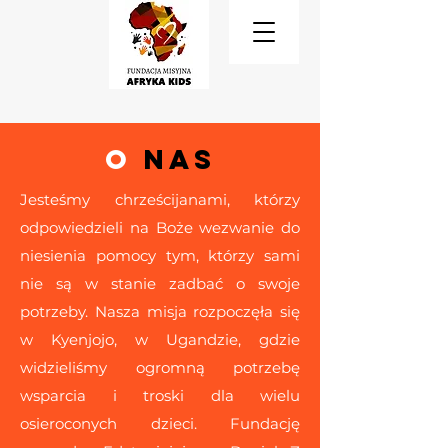
O
NAS
Jesteśmy chrześcijanami, którzy
odpowiedzieli na Boże wezwanie do
niesienia pomocy tym, którzy sami
nie są w stanie zadbać o swoje
potrzeby. Nasza misja rozpoczęła się
w Kyenjojo, w Ugandzie, gdzie
widzieliśmy ogromną potrzebę
wsparcia i troski dla wielu
osieroconych dzieci. Fundację