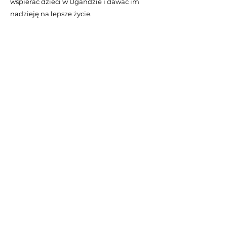
wspierać dzieci w Ugandzie i dawać im
nadzieję na lepsze życie.
Tak powstała Fundacja Misyjna Afryka
Kids. Od stycznia 2025 roku działamy, by
zmieniać życie dzieci w Ugandzie,
zapewniając im edukację, lepsze warunki
życia i wsparcie, które daje im szansę na
przyszłość. Jesteśmy wdzięczni wszystkim,
którzy są częścią tej misji – razem możemy
naprawdę wiele zmienić.
Zobacz
świadectwo
mojego
nawrócenia na
YouTube: